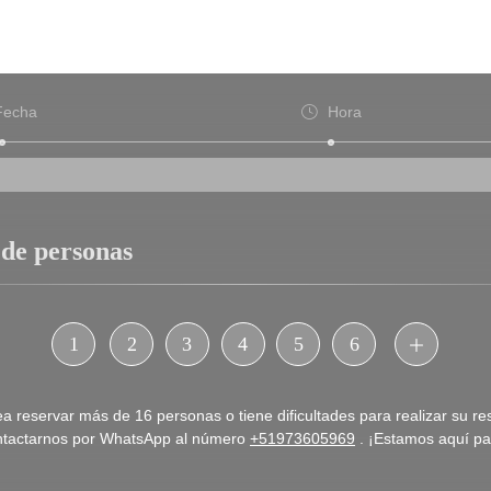
Fecha
Hora
 de personas
1
2
3
4
5
6
ea reservar más de 16 personas o tiene dificultades para realizar su r
ntactarnos por WhatsApp al número
‪+51973605969‬
. ¡Estamos aquí pa