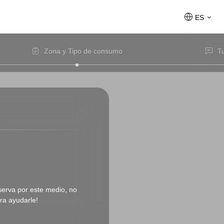
ES
Zona y Tipo de consumo
T
eserva por este medio, no
ra ayudarle!